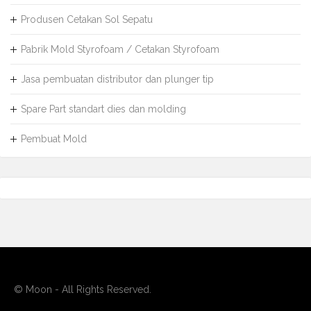
Produsen Cetakan Sol Sepatu
Pabrik Mold Styrofoam / Cetakan Styrofoam
Jasa pembuatan distributor dan plunger tip
Spare Part standart dies dan molding
Pembuat Mold
© Moon - All Rights Reserved.