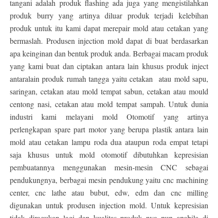
tangani adalah produk flashing ada juga yang mengistilahkan
produk burry yang artinya diluar produk terjadi kelebihan
produk untuk itu kami dapat merepair mold atau cetakan yang
bermaslah. Produsen injection mold dapat di buat berdasarkan
apa keinginan dan bentuk produk anda. Berbagai macam produk
yang kami buat dan ciptakan antara lain khusus produk inject
antaralain produk rumah tangga yaitu cetakan atau mold sapu,
saringan, cetakan atau mold tempat sabun, cetakan atau mould
centong nasi, cetakan atau mold tempat sampah. Untuk dunia
industri kami melayani mold Otomotif yang artinya
perlengkapan spare part motor yang berupa plastik antara lain
mold atau cetakan lampu roda dua ataupun roda empat tetapi
saja khusus untuk mold otomotif dibutuhkan kepresisian
pembuatannya menggunakan mesin-mesin CNC sebagai
pendukungnya, berbagai mesin pendukung yaitu cnc machining
center, cnc lathe atau bubut, edw, edm dan cnc milling
digunakan untuk produsen injection mold. Untuk kepresisian
tidak diragukan lagi dan kualitas produk nya pun apabila di