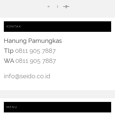
1
2
KONTAK
Hanung Pamungkas
Tlp
0811 905 7887
WA
0811 905 7887
info@seido.co.id
MENU