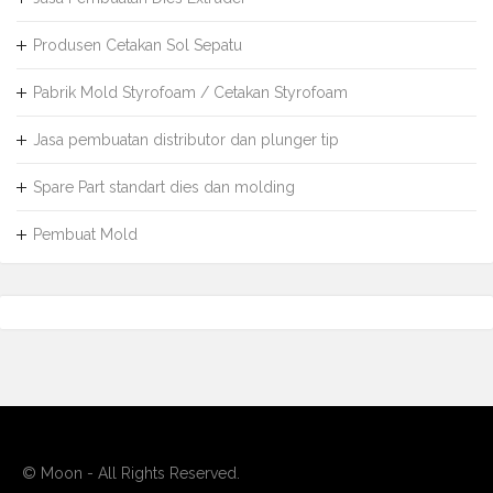
Produsen Cetakan Sol Sepatu
Pabrik Mold Styrofoam / Cetakan Styrofoam
Jasa pembuatan distributor dan plunger tip
Spare Part standart dies dan molding
Pembuat Mold
© Moon - All Rights Reserved.